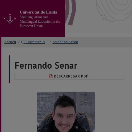
Ir
al
Universitat de Lleida
contenido
Multilingualism and
principal
Multilingual Education in the
de
European Union
la
página
Accueil
/
Qui sommes-nous?
/
Fernando Senar
Fernando Senar
DESCARREGAR PDF