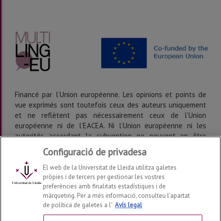
Financé par l’Union européenne. Les opinions et points de
vue exprimés sont toutefois ceux des auteurs uniquement
et ne reflètent pas nécessairement ceux de l’Union
européenne ni de l’EACEA. Ni l’Union européenne ni les
autorités accordant la subvention ne peuvent en être
tenues responsables.
Configuració de privadesa
El web de la Universitat de Lleida utilitza galetes
pròpies i de tercers per gestionar les vostres
preferències amb finalitats estadístiques i de
màrqueting. Per a més informació, consulteu l’apartat
de política de galetes a l'
Avís legal
Multilingualism and Multilingual Education in the European
Union (MULTILING-EU)
2026
© | Telf: +34 973 70 66 04