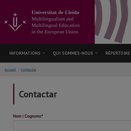
Ir
al
Universitat de Lleida
contenido
Multilingualism and
principal
Multilingual Education
de
in the European Union
la
página
INFORMATIONS
QUI SOMMES-NOUS
RÉPERTOIRE
Accueil
/
Contactar
Contactar
Nom i Cognoms:*